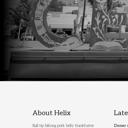
About Helix
Lat
Ball tip biltong pork belly frankfurter
Doner s