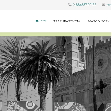
(488) 887 02 22
pre
INICIO
TRANSPARENCIA
MARCO NORM